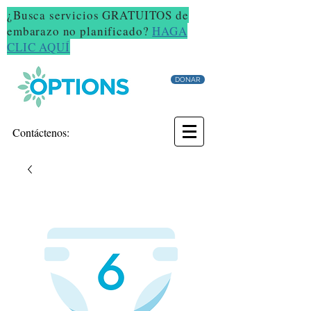
¿Busca servicios GRATUITOS de
embarazo no planificado?
HAGA
CLIC AQUÍ
DONAR
Contáctenos: