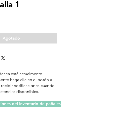
alla 1
recio
Agotado
 desea está actualmente
nte haga clic en el botón a
 recibir notificaciones cuando
stencias disponibles.
ciones del inventario de pañales