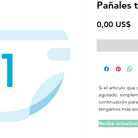
Pañales t
P
0,00 US$
Si el artículo que
agotado, simpleme
continuación para
tengamos más exi
Reciba actualiza